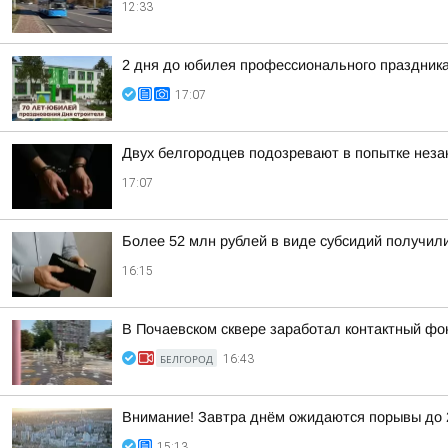
12:33
2 дня до юбилея профессионального праздник
17:07
Двух белгородцев подозревают в попытке неза
17:07
Более 52 млн рублей в виде субсидий получил
16:15
В Почаевском сквере заработал контактный фо
БЕЛГОРОД
16:43
Внимание! Завтра днём ожидаются порывы до 2
15:13