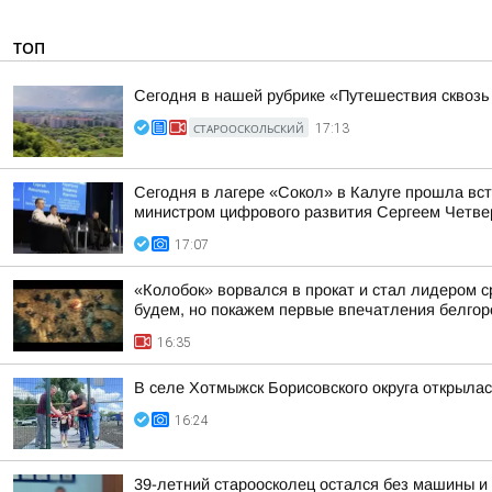
ТОП
Сегодня в нашей рубрике «Путешествия сквоз
СТАРООСКОЛЬСКИЙ
17:13
Сегодня в лагере «Сокол» в Калуге прошла вс
министром цифрового развития Сергеем Четве
17:07
«Колобок» ворвался в прокат и стал лидером с
будем, но покажем первые впечатления белгор
16:35
В селе Хотмыжск Борисовского округа открыла
16:24
39-летний староосколец остался без машины и 