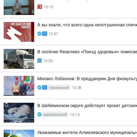
16:19
А вы знали, что всего одна непотушенная спич
15:47
В посёлке Яковлево «Поезд здоровья» помога
16:03
Михаил Лобазнов: В преддверии Дня физкульту
ГУБКИНСКИЙ
15:08
В Шебекинском округе действует прокат детск
ШЕБЕКИНСКИЙ
16:13
Уважаемые жители Алексеевского муниципально