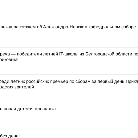
ь века» расскажем об Александро-Невском кафедральном соборе
треча — победители летней IT-школы из Белгородской области п
риковым!
реди летних российских премьер по сборам за первый день Прик
одских зрителей
сь новая детская площадка
без денег