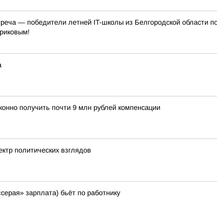
треча — победители летней IT-школы из Белгородской области п
риковым!
а
конно получить почти 9 млн рублей компенсации
ектр политических взглядов
«серая» зарплата) бьёт по работнику