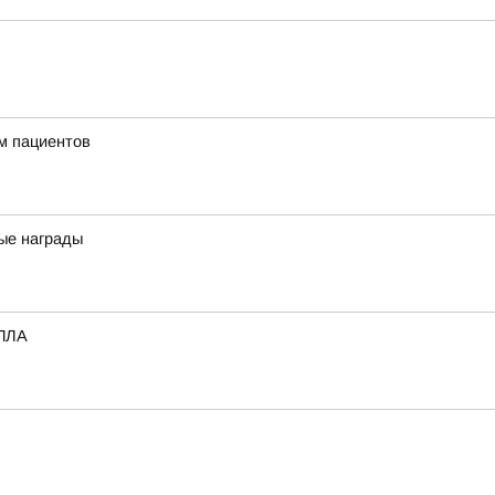
м пациентов
ные награды
БПЛА