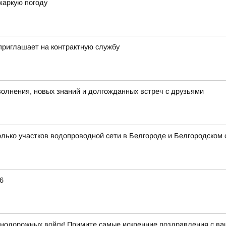
жаркую погоду
приглашает на контрактную службу
волнения, новых знаний и долгожданных встреч с друзьями
ько участков водопроводной сети в Белгороде и Белгородском 
6
нодорожных войск! Примите самые искренние поздравления с в