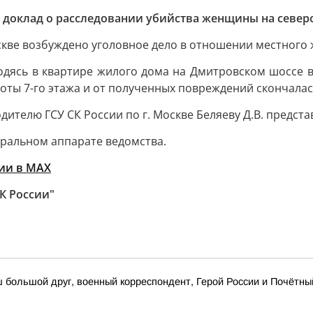
н доклад о расследовании убийства женщины на север
ве возбуждено уголовное дело в отношении местного жит
ходясь в квартире жилого дома на Дмитровском шоссе в
соты 7-го этажа и от полученных повреждений скончалас
ителю ГСУ СК России по г. Москве Беляеву Д.В. представ
тральном аппарате ведомства.
ии в MAХ
К России"
ш большой друг, военный корреспондент, Герой России и Почётн