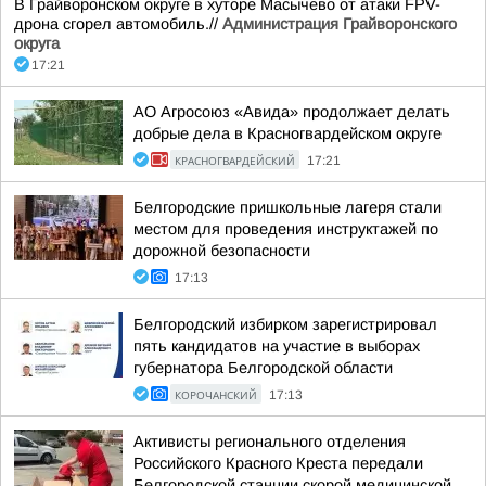
В Грайворонском округе в хуторе Масычево от атаки FPV-
дрона сгорел автомобиль.//
Администрация Грайворонского
округа
17:21
АО Агросоюз «Авида» продолжает делать
добрые дела в Красногвардейском округе
КРАСНОГВАРДЕЙСКИЙ
17:21
Белгородские пришкольные лагеря стали
местом для проведения инструктажей по
дорожной безопасности
17:13
Белгородский избирком зарегистрировал
пять кандидатов на участие в выборах
губернатора Белгородской области
КОРОЧАНСКИЙ
17:13
Активисты регионального отделения
Российского Красного Креста передали
Белгородской станции скорой медицинской