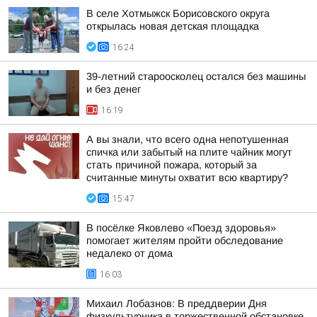
В селе Хотмыжск Борисовского округа
открылась новая детская площадка
16:24
39-летний староосколец остался без машины
и без денег
16:19
А вы знали, что всего одна непотушенная
спичка или забытый на плите чайник могут
стать причиной пожара, который за
считанные минуты охватит всю квартиру?
15:47
В посёлке Яковлево «Поезд здоровья»
помогает жителям пройти обследование
недалеко от дома
16:03
Михаил Лобазнов: В преддверии Дня
физкультурника в торжественной обстановке