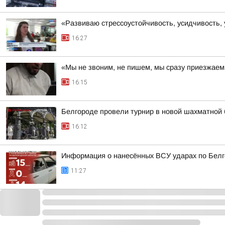
«Развиваю стрессоустойчивость, усидчивость,
16:27
«Мы не звоним, не пишем, мы сразу приезжаем
16:15
Белгороде провели турнир в новой шахматной 
16:12
Информация о нанесённых ВСУ ударах по Белг
11:27