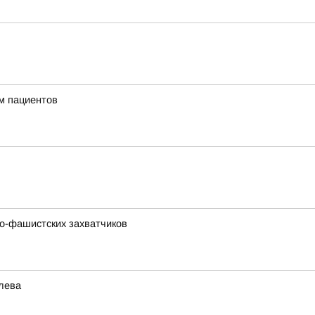
м пациентов
о-фашистских захватчиков
лева