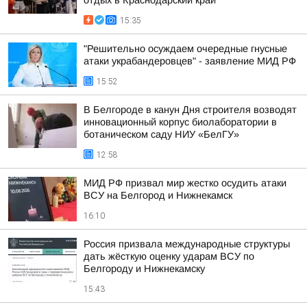
отдых в Краснодарский край
15:35
"Решительно осуждаем очередные гнусные
атаки украбандеровцев" - заявление МИД РФ
15:52
В Белгороде в канун Дня строителя возводят
инновационный корпус биолаборатории в
ботаническом саду НИУ «БелГУ»
12:58
МИД РФ призвал мир жестко осудить атаки
ВСУ на Белгород и Нижнекамск
16:10
Россия призвала международные структуры
дать жёсткую оценку ударам ВСУ по
Белгороду и Нижнекамску
15:43