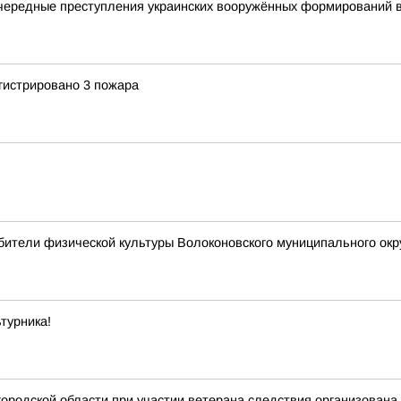
чередные преступления украинских вооружённых формирований 
гистрировано 3 пожара
ители физической культуры Волоконовского муниципального окр
турника!
ородской области при участии ветерана следствия организована 