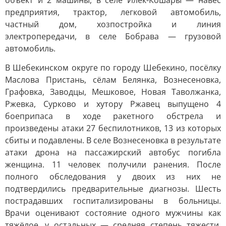
объект и 2 машины, в селе Илек-Кошары — навес
предприятия, трактор, легковой автомобиль,
частный дом, хозпостройка и линия
электропередачи, в селе Бобрава — грузовой
автомобиль.
В Шебекинском округе по городу Шебекино, посёлку
Маслова Пристань, сёлам Белянка, Вознесеновка,
Графовка, Заводцы, Мешковое, Новая Таволжанка,
Ржевка, Сурково и хутору Ржавец выпущено 4
боеприпаса в ходе ракетного обстрела и
произведены атаки 27 беспилотников, 13 из которых
сбиты и подавлены. В селе Вознесеновка в результате
атаки дрона на пассажирский автобус погибла
женщина. 11 человек получили ранения. После
полного обследования у двоих из них не
подтвердились предварительные диагнозы. Шесть
пострадавших госпитализированы в больницы.
Врачи оценивают состояние одного мужчины как
тяжёлое, у остальных — средняя степень тяжести.