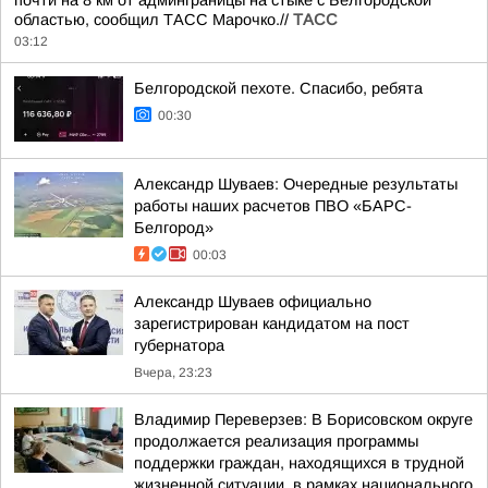
почти на 8 км от админграницы на стыке с Белгородской
областью, сообщил ТАСС Марочко.//
ТАСС
03:12
Белгородской пехоте. Спасибо, ребята
00:30
Александр Шуваев: Очередные результаты
работы наших расчетов ПВО «БАРС-
Белгород»
00:03
Александр Шуваев официально
зарегистрирован кандидатом на пост
губернатора
Вчера, 23:23
Владимир Переверзев: В Борисовском округе
продолжается реализация программы
поддержки граждан, находящихся в трудной
жизненной ситуации, в рамках национального