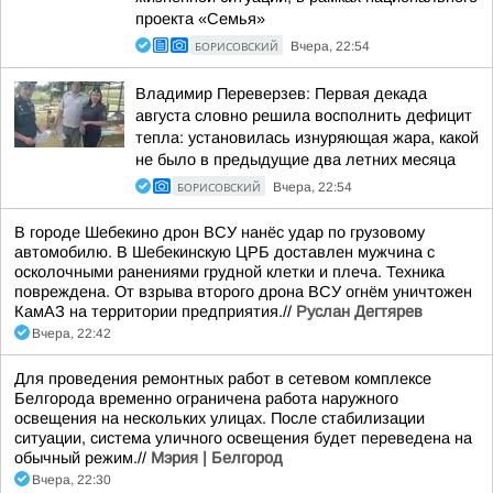
проекта «Семья»
БОРИСОВСКИЙ
Вчера, 22:54
Владимир Переверзев: Первая декада
августа словно решила восполнить дефицит
тепла: установилась изнуряющая жара, какой
не было в предыдущие два летних месяца
БОРИСОВСКИЙ
Вчера, 22:54
В городе Шебекино дрон ВСУ нанёс удар по грузовому
автомобилю. В Шебекинскую ЦРБ доставлен мужчина с
осколочными ранениями грудной клетки и плеча. Техника
повреждена. От взрыва второго дрона ВСУ огнём уничтожен
КамАЗ на территории предприятия.//
Руслан Дегтярев
Вчера, 22:42
Для проведения ремонтных работ в сетевом комплексе
Белгорода временно ограничена работа наружного
освещения на нескольких улицах. После стабилизации
ситуации, система уличного освещения будет переведена на
обычный режим.//
Мэрия | Белгород
Вчера, 22:30