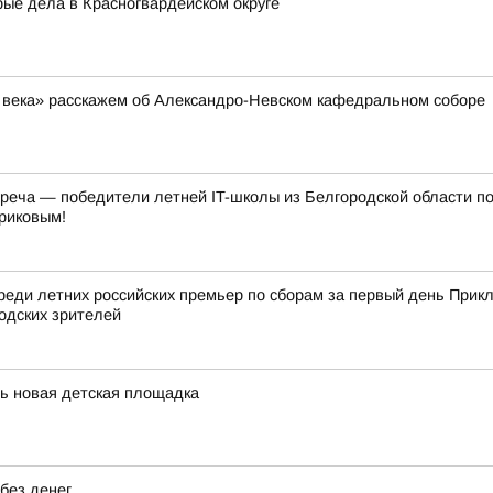
ые дела в Красногвардейском округе
ь века» расскажем об Александро-Невском кафедральном соборе
треча — победители летней IT-школы из Белгородской области п
риковым!
реди летних российских премьер по сборам за первый день Прик
одских зрителей
сь новая детская площадка
без денег