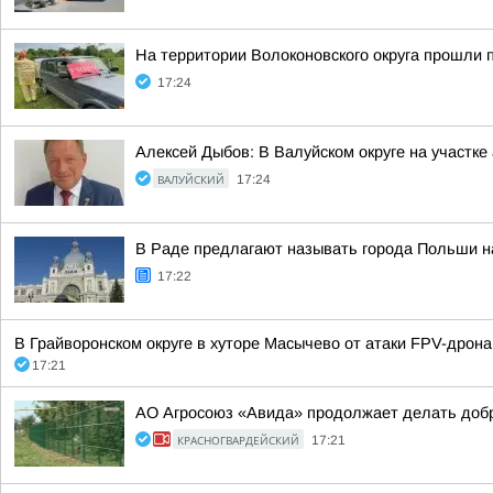
На территории Волоконовского округа прошли 
17:24
Алексей Дыбов: В Валуйском округе на участк
ВАЛУЙСКИЙ
17:24
В Раде предлагают называть города Польши н
17:22
В Грайворонском округе в хуторе Масычево от атаки FPV-дрона
17:21
АО Агросоюз «Авида» продолжает делать добр
КРАСНОГВАРДЕЙСКИЙ
17:21