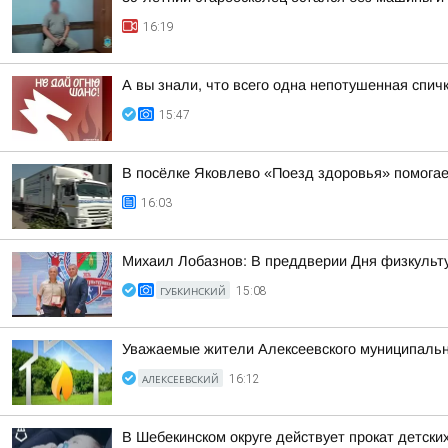
16:19
А вы знали, что всего одна непотушенная спич
15:47
В посёлке Яковлево «Поезд здоровья» помога
16:03
Михаил Лобазнов: В преддверии Дня физкульту
ГУБКИНСКИЙ
15:08
Уважаемые жители Алексеевского муниципально
АЛЕКСЕЕВСКИЙ
16:12
В Шебекинском округе действует прокат детск