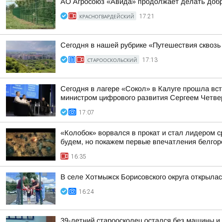
АО Агросоюз «Авида» продолжает делать добр
КРАСНОГВАРДЕЙСКИЙ
17:21
Сегодня в нашей рубрике «Путешествия сквоз
СТАРООСКОЛЬСКИЙ
17:13
Сегодня в лагере «Сокол» в Калуге прошла вс
министром цифрового развития Сергеем Четве
17:07
«Колобок» ворвался в прокат и стал лидером с
будем, но покажем первые впечатления белгор
16:35
В селе Хотмыжск Борисовского округа открыла
16:24
39-летний староосколец остался без машины и 