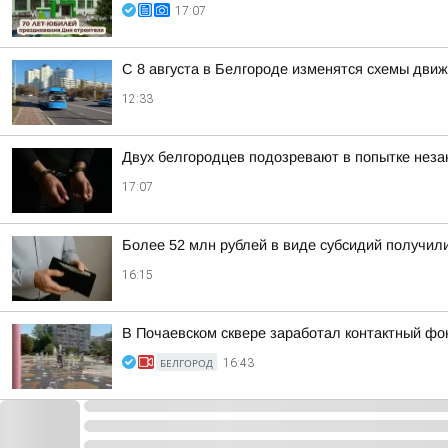
17:07
С 8 августа в Белгороде изменятся схемы движ
12:33
Двух белгородцев подозревают в попытке неза
17:07
Более 52 млн рублей в виде субсидий получил
16:15
В Почаевском сквере заработал контактный фо
БЕЛГОРОД
16:43