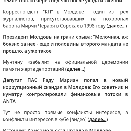
земле только через неделю после ухода из жизни
Корреспондент “КП” в Молдове - один из трех
журналистов, присутствовавших на похоронах
барона Мирчи Чераря в Сороках в 1998 году (
далее...
)
Президент Молдовы на грани срыва: "Мелочная, аж
боязно за нее - еще и половины второго мандата не
прошло, а уже такое"
Мунтяну «забыли» на официальной церемонии
памяти жертв депортаций (
далее...
)
Депутат ПАС Раду Мариан попал в новый
коррупционный скандал в Молдове: Его советник и
кумэтру контролировали финансовые потоки в
ANTA
Тут не просто прямые конфликты интересов, а
конфликты интересов в кубе [видео] (
далее...
)
Источник:
Комсомольская Правда в Молдове