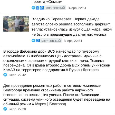
проекта «Семья»
БОРИСОВСКИЙ
Вчера, 22:54
Владимир Переверзев: Первая декада
августа словно решила восполнить дефицит
тепла: установилась изнуряющая жара, какой
не было в предыдущие два летних месяца
БОРИСОВСКИЙ
Вчера, 22:54
В городе Шебекино дрон ВСУ нанёс удар по грузовому
автомобилю. В Шебекинскую ЦРБ доставлен мужчина с
осколочными ранениями грудной клетки и плеча. Техника
повреждена. От взрыва второго дрона ВСУ огнём уничтожен
КамАЗ на территории предприятия.//
Руслан Дегтярев
Вчера, 22:42
Для проведения ремонтных работ в сетевом комплексе
Белгорода временно ограничена работа наружного
освещения на нескольких улицах. После стабилизации
ситуации, система уличного освещения будет переведена на
обычный режим.//
Мэрия | Белгород
Вчера, 22:30