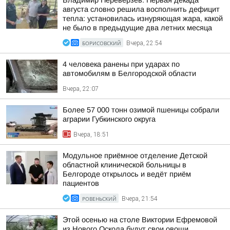
Владимир Переверзев: Первая декада
августа словно решила восполнить дефицит
тепла: установилась изнуряющая жара, какой
не было в предыдущие два летних месяца
БОРИСОВСКИЙ
Вчера, 22:54
4 человека ранены при ударах по
автомобилям в Белгородской области
Вчера, 22:07
Более 57 000 тонн озимой пшеницы собрали
аграрии Губкинского округа
Вчера, 18:51
Модульное приёмное отделение Детской
областной клинической больницы в
Белгороде открылось и ведёт приём
пациентов
РОВЕНЬСКИЙ
Вчера, 21:54
Этой осенью на столе Виктории Ефремовой
из Нового Оскола будут свои овощи