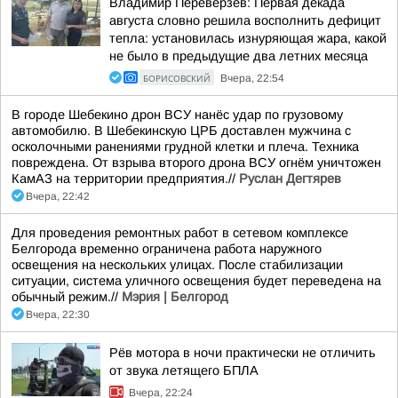
Владимир Переверзев: Первая декада
августа словно решила восполнить дефицит
тепла: установилась изнуряющая жара, какой
не было в предыдущие два летних месяца
БОРИСОВСКИЙ
Вчера, 22:54
В городе Шебекино дрон ВСУ нанёс удар по грузовому
автомобилю. В Шебекинскую ЦРБ доставлен мужчина с
осколочными ранениями грудной клетки и плеча. Техника
повреждена. От взрыва второго дрона ВСУ огнём уничтожен
КамАЗ на территории предприятия.//
Руслан Дегтярев
Вчера, 22:42
Для проведения ремонтных работ в сетевом комплексе
Белгорода временно ограничена работа наружного
освещения на нескольких улицах. После стабилизации
ситуации, система уличного освещения будет переведена на
обычный режим.//
Мэрия | Белгород
Вчера, 22:30
Рёв мотора в ночи практически не отличить
от звука летящего БПЛА
Вчера, 22:24