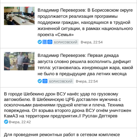
Владимир Переверзев: В Борисовском округе
продолжается реализация программы
поддержки граждан, находящихся в трудной
жизненной ситуации, в рамках национального
проекта «Семья»
БОРИСОВСКИЙ
Вчера, 22:54
Владимир Переверзев: Первая декада
августа словно решила восполнить дефицит
тепла: установилась изнуряющая жара, какой
не было в предыдущие два летних месяца
БОРИСОВСКИЙ
Вчера, 22:54
В городе Шебекино дрон ВСУ нанёс удар по грузовому
автомобилю. В Шебекинскую ЦРБ доставлен мужчина с
осколочными ранениями грудной клетки и плеча. Техника
повреждена. От взрыва второго дрона ВСУ огнём уничтожен
КамАЗ на территории предприятия.//
Руслан Дегтярев
Вчера, 22:42
Для проведения ремонтных работ в сетевом комплексе