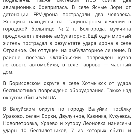
подавлены. Также системой ПВО сбиты два
авиационных боеприпаса. В селе Ясные Зори от
детонации FPV-дрона пострадали два человека.
Женщина находится на стационарном лечении в
городской больнице №2 г. Белгорода, мужчина
продолжает лечение амбулаторно. Ещё один мирный
житель пострадал в результате удара дрона в селе
Отрадное. Он отпущен на амбулаторное лечение. В
районе посёлка Октябрьский повреждён кузов
легкового автомобиля, в селе Таврово — частный
дом.
В Борисовском округе в селе Хотмыжск от удара
беспилотника повреждено оборудование. Также над
округом сбиты 5 БПЛА.
В Валуйском округе по городу Валуйки, посёлку
Уразово, сёлам Борки, Двулучное, Казинка, Кукуевка,
Новопетровка, Ураево и хутору Леоновка нанесены
удары 10 беспилотников, 7 из которых сбиты и