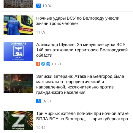
10:04
Ночные удары ВСУ по Белгороду унесли
жизни троих человек
11:09
Александр Шуваев: За минувшие сутки ВСУ
146 раз атаковали территорию Белгородской
области
10:30
Записки ветерана: Атака на Белгород была
максимально террористической и
направленной, исключительно против
гражданского населения
09:51
Три мирных жителя погибли при ночной атаке
БПЛА ВСУ на Белгород, — врио губернатора
10:45