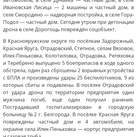
автомобиль, в селе Дунайка — частный дом, в селе
Ивановская Лисица — 2 машины и частный дом, в
селе Смородино — надворная постройка, в селе Гора-
Подол — частный дом. Сегодня утром при детонации
дрона в селе Дорогощь повреждён соцобъект.
В Краснояружском округе по посёлкам Задорожный,
Красная Яруга, Отрадовский, Степное, сёлам Вязовое,
Илек-Пеньковка, Колотиловка, Отрадовка, Репяховка
и Теребрено выпущено 5 боеприпасов в ходе одного
обстрела, один раз сброшены 2 взрывных устройства
с БПЛА и произведены удары 25 беспилотников, 9 из
которых сбиты и подавлены. В посёлке Отрадовский
от удара дрона по территории предприятия один
мужчина погиб, ещё один получил ранения.
Пострадавший госпитализирован в городскую
больницу №2 г. Белгорода. В посёлке Красная Яруга
повреждены частный дом и 4 автомобиля, на
окраине села Илек-Пеньковка — корпус предприятия
и газовая труба.