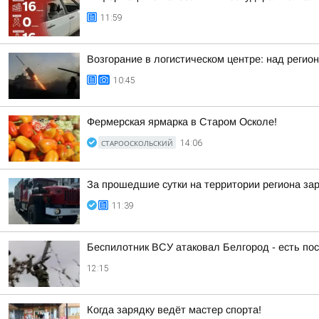
11:59
Возгорание в логистическом центре: над регио
10:45
Фермерская ярмарка в Старом Осколе!
СТАРООСКОЛЬСКИЙ
14:06
За прошедшие сутки на территории региона зар
11:39
Беспилотник ВСУ атаковал Белгород - есть п
12:15
Когда зарядку ведёт мастер спорта!