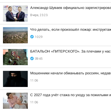
Александр Шуваев официально зарегистрирова
Вчера, 23:23
Что делать, если произошёл пожар: инструктаж
10:29
БАТАЛЬОН «ПИТЕРСКОГО». За плечами у нас м
09:45
Мошенники начали обманывать россиян, недав
11:06
С 2027 года учёт стажа по уходу за пожилыми
11:06