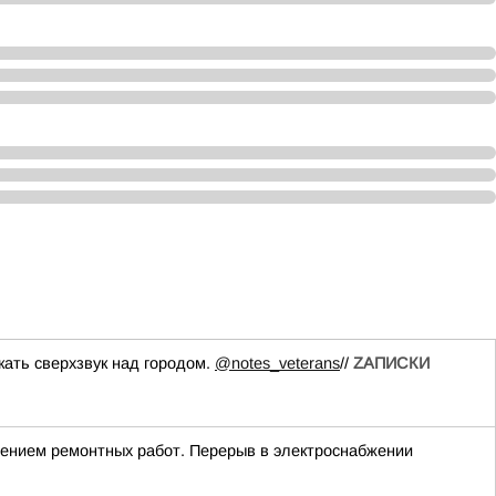
кать сверхзвук над городом.
@notes_veterans
//
ZАПИСКИ
едением ремонтных работ. Перерыв в электроснабжении