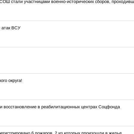
 СОШ стали участницами военно-исторических сборов, проходивши
 атак ВСУ
го округа!
и восстановление в реабилитационных центрах Соцфонда
регистрировано 6 пожаров, 2 из которых произошли в жилье