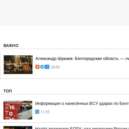
ВАЖНО
Александр Шуваев: Белгородская область — ли
12:21
ТОП
Информация о нанесённых ВСУ ударах по Белг
11:55
Налёт вражеских БПЛА: над регионами России 