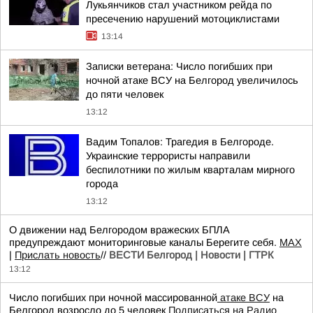
Лукьянчиков стал участником рейда по
пресечению нарушений мотоциклистами
13:14
Записки ветерана: Число погибших при
ночной атаке ВСУ на Белгород увеличилось
до пяти человек
13:12
Вадим Топалов: Трагедия в Белгороде.
Украинские террористы направили
беспилотники по жилым кварталам мирного
города
13:12
О движении над Белгородом вражеских БПЛА
предупреждают мониторинговые каналы Берегите себя.
МАХ
|
Прислать новость
//
ВЕСТИ Белгород | Новости | ГТРК
13:12
Число погибших при ночной массированной
атаке ВСУ
на
Белгород возросло до 5 человек
Подписаться на Радио