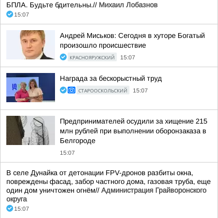
БПЛА. Будьте бдительны.//
Михаил Лобазнов
15:07
Андрей Миськов: Сегодня в хуторе Богатый
произошло происшествие
КРАСНОЯРУЖСКИЙ
15:07
Награда за бескорыстный труд
СТАРООСКОЛЬСКИЙ
15:07
Предпринимателей осудили за хищение 215
млн рублей при выполнении оборонзаказа в
Белгороде
15:07
В селе Дунайка от детонации FPV-дронов разбиты окна,
повреждены фасад, забор частного дома, газовая труба, еще
один дом уничтожен огнём//
Администрация Грайворонского
округа
15:07