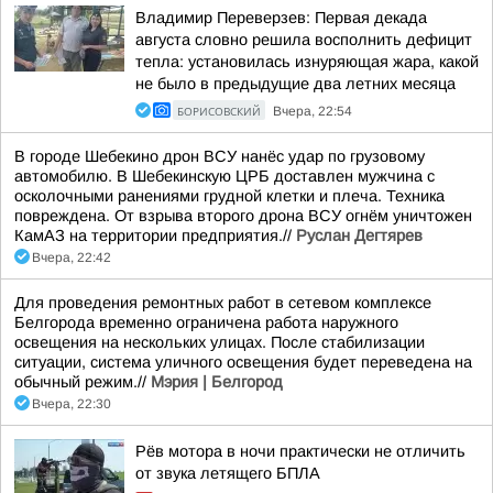
Владимир Переверзев: Первая декада
августа словно решила восполнить дефицит
тепла: установилась изнуряющая жара, какой
не было в предыдущие два летних месяца
БОРИСОВСКИЙ
Вчера, 22:54
В городе Шебекино дрон ВСУ нанёс удар по грузовому
автомобилю. В Шебекинскую ЦРБ доставлен мужчина с
осколочными ранениями грудной клетки и плеча. Техника
повреждена. От взрыва второго дрона ВСУ огнём уничтожен
КамАЗ на территории предприятия.//
Руслан Дегтярев
Вчера, 22:42
Для проведения ремонтных работ в сетевом комплексе
Белгорода временно ограничена работа наружного
освещения на нескольких улицах. После стабилизации
ситуации, система уличного освещения будет переведена на
обычный режим.//
Мэрия | Белгород
Вчера, 22:30
Рёв мотора в ночи практически не отличить
от звука летящего БПЛА