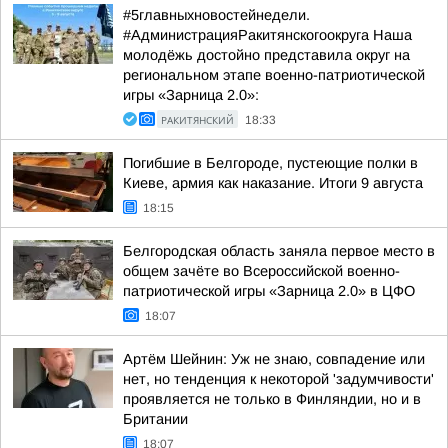
#5главныхновостейнедели.
#АдминистрацияРакитянскогоокруга Наша
молодёжь достойно представила округ на
региональном этапе военно-патриотической
игры «Зарница 2.0»:
РАКИТЯНСКИЙ
18:33
Погибшие в Белгороде, пустеющие полки в
Киеве, армия как наказание. Итоги 9 августа
18:15
Белгородская область заняла первое место в
общем зачёте во Всероссийской военно-
патриотической игры «Зарница 2.0» в ЦФО
18:07
Артём Шейнин: Уж не знаю, совпадение или
нет, но тенденция к некоторой 'задумчивости'
проявляется не только в Финляндии, но и в
Британии
18:07