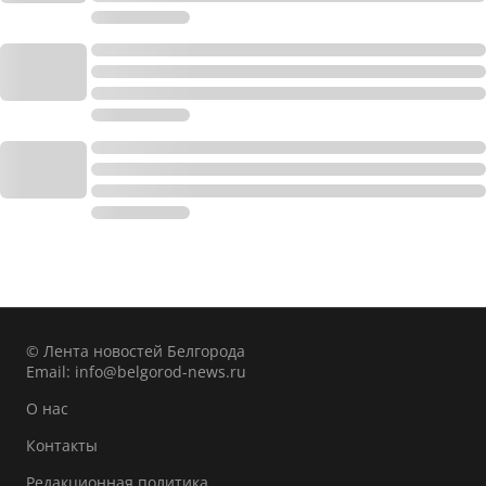
© Лента новостей Белгорода
Email:
info@belgorod-news.ru
О нас
Контакты
Редакционная политика