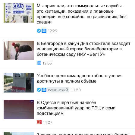
Мы привыкли, что коммунальные службы -
это квитанции, показания и плановые
проверки: всё спокойно, по расписанию, без
спешки
12:29
В Белгороде в канун Дня строителя возводят
инновационный корпус биолаборатории в
ботаническом саду НИУ «БелГУ»
12:58
Учебные цели командно-штабного учения
достигнуты в полном объёме
ГУБКИНСКИЙ
11:50
В Одессе вчера был нанесён
комбинированный удар по ТЭЦ и семи
подстанциям
11:27
Завершен ремонт дороги возле села Долгое