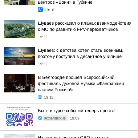
центров «Воин» в Губкине
19:16
Шуваев рассказал о планах взаимодействия
с МО по развитию FPV-перехватчиков
19:12
Шуваев: с детства хотел стать военным,
поэтому поступил в десантное училище
19:12
В Белгороде прошёл Всероссийский
фестиваль духовой музыки «Фанфарами
славим Россию!»
19:11
Быть в курсе событий теперь просто!
ЯКОВЛЕВСКИЙ
19:09
Из важного по теме СВО за сутки: