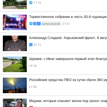
17:15
Торжественное собрание в честь 83-й годовщи
БОРИСОВСКИЙ
21:51
Александр Сладков: Харьковский фронт, 8 авгу
22:12
Шуваев: « Ивне завершили первый этап благо
19:18
Российские средства ПВО за сутки сбили 360 у
21:03
Медики, которые спасают жизни под грохот снар