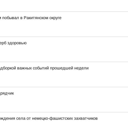
 побывал в Ракитянском округе
щерб здоровью
одборкой важных событий прошедшей недели
дрядчик
ождения села от немецко-фашистских захватчиков