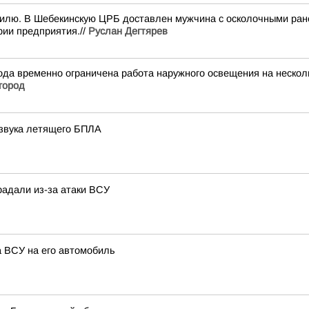
илю. В Шебекинскую ЦРБ доставлен мужчина с осколочными ране
рии предприятия.//
Руслан Дегтярев
да временно ограничена работа наружного освещения на несколь
город
 звука летящего БПЛА
радали из-за атаки ВСУ
а ВСУ на его автомобиль