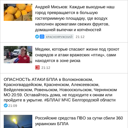
Андрей Миськов: Каждые выходные наш
город превращается в большую
гостеприимную площадку, где воздух
наполнен ароматами свежих фруктов,
домашней выпечки и копчёностей
КРАСНОЯРУЖСКИЙ
21:12
Медики, которые спасают жизни под грохот
снарядов и атаки вражеских «птиц», сами
находятся в зоне риска
21:12
ОПАСНОСТЬ АТАКИ БПЛА в Волоконовском,
Красногвардейском, Красненском, Алексеевском,
Вейделевском, Ровеньском, Новооскольском, Чернянском
МО 20:59. Оставайтесь дома, не подходите к окнам или
пройдите в укрытие. #БПЛА//
МЧС Белгородской области
21:09
Российские средства ПВО за сутки сбили 360
украинских БПЛА