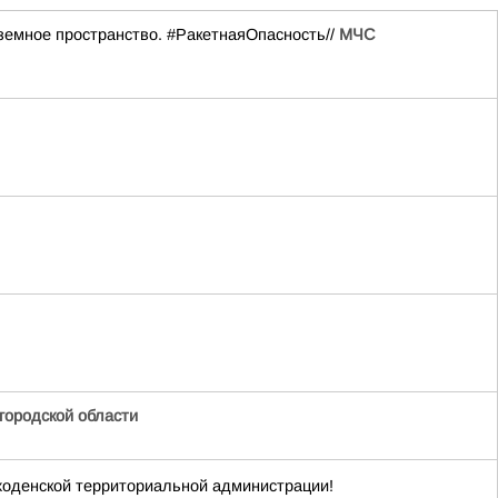
емное пространство. #РакетнаяОпасность//
МЧС
ородской области
ходенской территориальной администрации!