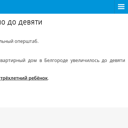
ло до девяти
альный оперштаб.
квартирный дом в Белгороде увеличилось до девяти
 трёхлетний ребёнок
.