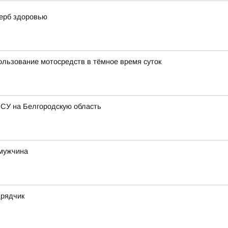
щерб здоровью
ользование мотосредств в тёмное время суток
ВСУ на Белгородскую область
 мужчина
дрядчик