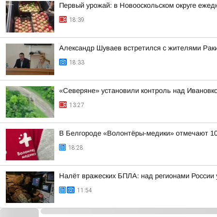
Первый урожай: в Новооскольском округе ежед
18:39
Александр Шуваев встретился с жителями Раки
18:33
«Северяне» установили контроль над Ивановко
13:27
В Белгороде «Волонтёры-медики» отмечают 1
18:28
Налёт вражеских БПЛА: над регионами России 
11:54