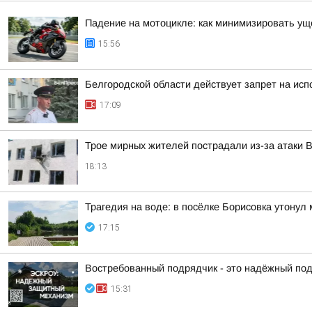
Падение на мотоцикле: как минимизировать у
15:56
Белгородской области действует запрет на исп
17:09
Трое мирных жителей пострадали из-за атаки 
18:13
Трагедия на воде: в посёлке Борисовка утонул
17:15
Востребованный подрядчик - это надёжный по
15:31