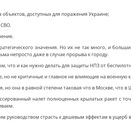
а объектов, доступных для поражения Украине;
 СВО.
чение.
ратегического значения. Но их не так много, и большин
ьма непросто даже в случае прорыва к городу.
ом, что и как нужно делать для защиты НПЗ от беспилот
, но не критичные и главное не влияющие на военную 
, но она в равной степени таковая что в Москве, что в
ассированный налет полноценных крылатых ракет с то
иваем.
ким руководством страсть к дешевым эффектам в ущерб 