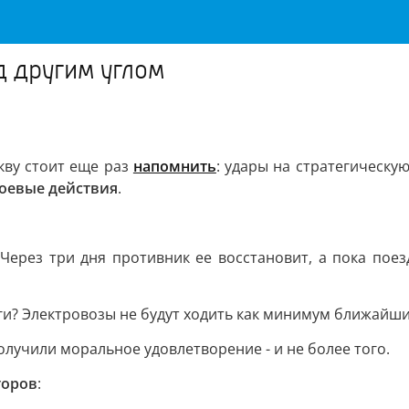
д другим углом
кву стоит еще раз
напомнить
: удары на стратегическую
боевые действия
.
ерез три дня противник ее восстановит, а пока поез
и? Электровозы не будут ходить как минимум ближайши
лучили моральное удовлетворение - и не более того.
торов
: