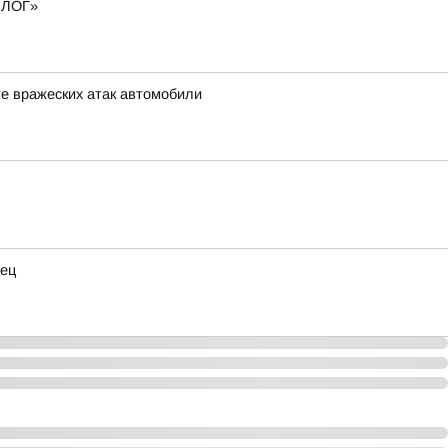
пБЛОГ»
е вражеских атак автомобили
нец