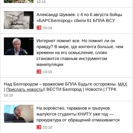
10:16
Александр Шуваев: с 4 по 6 августа бойцы
«БАРСБелгород» сбили 61 БПЛА ВСУ
10:16
Интернет помнит все. Но помнит ли он
правду? В мире, где контента больше, чем
времени на его осмысление, слово
становится главным инструментом
манипуляции
10:15
Над Белгородом – вражеские БПЛА Будьте осторожны.
МАХ
|
Прислать новость
//
ВЕСТИ Белгород | Новости | ГТРК
10:10
На воровство, тараканов и грызунов
жалуются студенты КНИТУ уже год —
прокуратура от обращений отмахивается
10:10