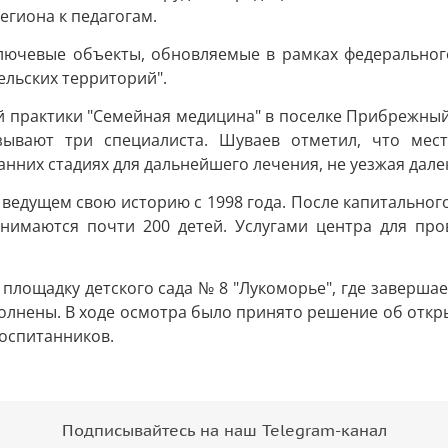
егиона к педагогам.
ключевые объекты, обновляемые в рамках федеральног
ельских территорий".
 практики "Семейная медицина" в поселке Прибрежный. 
ывают три специалиста. Шуваев отметил, что мес
нних стадиях для дальнейшего лечения, не уезжая далек
 ведущем свою историю с 1998 года. После капитального
занимаются почти 200 детей. Услугами центра для пр
 площадку детского сада № 8 "Лукоморье", где заверш
полнены. В ходе осмотра было принято решение об откры
воспитанников.
Подписывайтесь на наш Telegram-канал