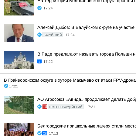
На территории Волоконовского округа прошли 
17:24
Алексей Дыбов: В Валуйском округе на участк
ВАЛУЙСКИЙ
17:24
В Раде предлагают называть города Польши н
17:22
В Грайворонском округе в хуторе Масычево от атаки FPV-дрона
17:21
АО Агросоюз «Авида» продолжает делать добр
КРАСНОГВАРДЕЙСКИЙ
17:21
Белгородские пришкольные лагеря стали мест
17:13