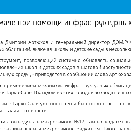
Ямале при помощи инфраструктурны
а Дмитрий Артюхов и генеральный директор ДОМ.РФ 
 облигаций, включая школы и детские сады в нескольки
нструмент, позволяющий системно обновлять социаль
явление школ и детских садов в шаговой доступности.
ную среду", - приводятся в сообщении слова Артюхова
я с применением механизма инфраструктурных облигаци
 Тарко-Сале. В каждом из этих городов возводятся школ
й в Тарко-Сале уже построен и был торжественно откры
й стадии готовности.
ъектов ведутся в микрорайоне №17, там возводятся школ
но развивающемся микрорайоне Радужном. Также заплан