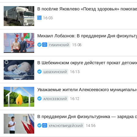
В посёлке Яковлево «Поезд здоровья» помога
16:03
Михаил Лобазнов: В преддверии Дня физкульту
ГУБКИНСКИЙ
15:08
В Шебекинском округе действует прокат детск
ШЕБЕКИНСКИЙ
16:13
Уважаемые жители Алексеевского муниципально
АЛЕКСЕЕВСКИЙ
16:12
В преддверии Дня физкультурника — зарядка 
КРАСНОГВАРДЕЙСКИЙ
14:56