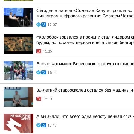
Сегодня в лагере «Сокол» в Калуге прошла вс
министром цифрового развития Сергеем Четве
17:07
«Колобок» ворвался в прокат и стал лидером с
будем, но покажем первые впечатления белгор
16:35
В селе Хотмыжск Борисовского округа открыла
16:24
39-летний староосколец остался без машины и 
16:19
А вы знали, что всего одна непотушенная спич
15:47