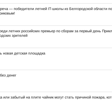
треча — победители летней IT-школы из Белгородской области п
риковым!
реди летних российских премьер по сборам за первый день Прик
одских зрителей
сь новая детская площадка
без денег
ка или забытый на плите чайник могут стать причиной пожара, ко