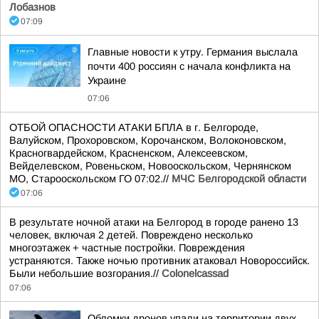
Лобазнов
07:09
Главные новости к утру. Германия выслала
почти 400 россиян с начала конфликта на
Украине
07:06
ОТБОЙ ОПАСНОСТИ АТАКИ БПЛА в г. Белгороде,
Валуйском, Прохоровском, Корочанском, Волоконовском,
Красногвардейском, Красненском, Алексеевском,
Вейделевском, Ровеньском, Новооскольском, Чернянском
МО, Старооскольском ГО 07:02.//
МЧС Белгородской области
07:06
В результате ночной атаки на Белгород в городе ранено 13
человек, включая 2 детей. Повреждено несколько
многоэтажек + частные постройки. Повреждения
устраняются. Также ночью противник атаковал Новороссийск.
Были небольшие возгорания.//
Colonelcassad
07:06
Обломки дронов упали на территории двух