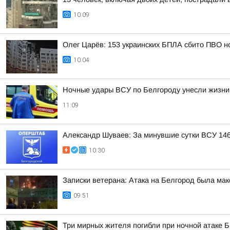
10:09
Олег Царёв: 153 украинских БПЛА сбито ПВО н
10:04
Ночные удары ВСУ по Белгороду унесли жизни
11:09
Александр Шуваев: За минувшие сутки ВСУ 146
10:30
Записки ветерана: Атака на Белгород была ма
09:51
Три мирных жителя погибли при ночной атаке 