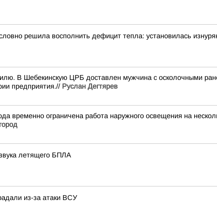
словно решила восполнить дефицит тепла: установилась изнуря
илю. В Шебекинскую ЦРБ доставлен мужчина с осколочными ране
рии предприятия.//
Руслан Дегтярев
да временно ограничена работа наружного освещения на несколь
город
 звука летящего БПЛА
радали из-за атаки ВСУ