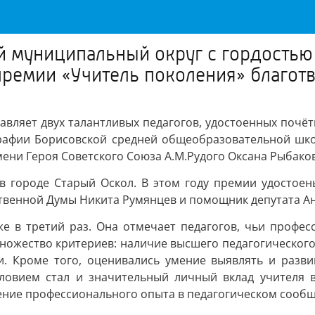
 муниципальный округ с гордостью 
премии «Учитель поколения» благот
авляет двух талантливых педагогов, удостоенных почё
графии Борисовской средней общеобразовательной шк
ни Героя Советского Союза А.М.Рудого Оксана Рыбаков
 городе Старый Оскол. В этом году премии удостоен
рственной Думы Никита Румянцев и помощник депутата 
же в третий раз. Она отмечает педагогов, чьи профе
множество критериев: наличие высшего педагогическо
. Кроме того, оценивались умение выявлять и развив
словием стал и значительный личный вклад учителя 
ение профессионального опыта в педагогическом сообщ