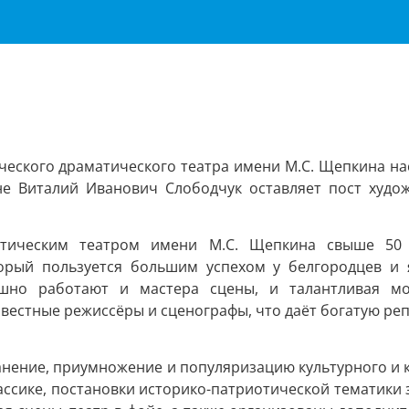
ческого драматического театра имени М.С. Щепкина на
не Виталий Иванович Слободчук оставляет пост худо
атическим театром имени М.С. Щепкина свыше 50 
орый пользуется большим успехом у белгородцев и я
шно работают и мастера сцены, и талантливая мол
вестные режиссёры и сценографы, что даёт богатую ре
анение, приумножение и популяризацию культурного и 
ассике, постановки историко-патриотической тематики 