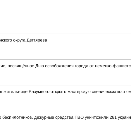
ского округа Дегтярева
ие, посвящённое Дню освобождения города от немецко-фашистск
ог жительнице Разумного открыть мастерскую сценических костю
ью беспилотников, дежурные средства ПВО уничтожили 281 украи