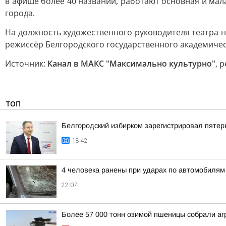
в афише более 40 названий, работают основная и мал
города.
На должность художественного руководителя театра н
режиссёр Белгородского государственного академичес
Источник:
Канал в МАКС "Максимально культурно"
, 
ТОП
Белгородский избирком зарегистрировал пятер
18:42
4 человека ранены при ударах по автомобилям
22:07
Более 57 000 тонн озимой пшеницы собрали агр