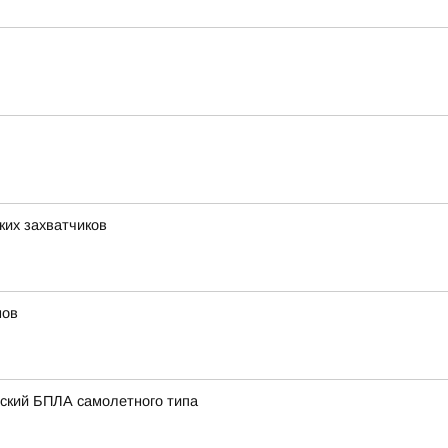
их захватчиков
мов
нский БПЛА самолетного типа