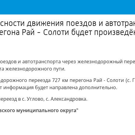
асности движения поездов и автотр
регона Рай - Солоти будет произвед
ездов и автотранспорта через железнодорожный переезд
та железнодорожного пути.
орожного переезда 727 км перегона Рай - Солоти (с. Го
от информация будет направлена дополнительно.
езд в с. Углово, с. Александровка.
вского муниципального округа"