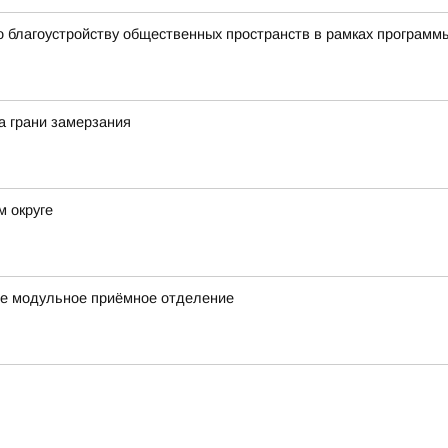
о благоустройству общественных пространств в рамках програм
а грани замерзания
м округе
ое модульное приёмное отделение