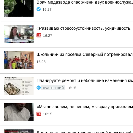
Врач медвзвода спас жизни двух военнослужащ
16:27
«Развиваю стрессоустойчивость, усидчивость,
16:27
Школьники из посёлка Северный потренировал
16:23
Планируете ремонт и небольшие изменения кв
КРАСНЕНСКИЙ
16:15
«Мы не звоним, не пишем, мы сразу приезжае
16:15
Белгороде провели турнир в новой шахматной