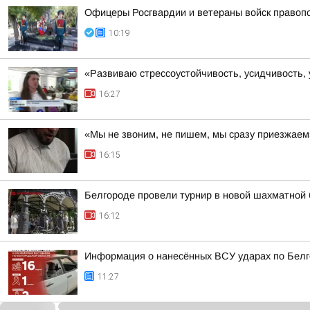
Офицеры Росгвардии и ветераны войск правоп
10:19
«Развиваю стрессоустойчивость, усидчивость,
16:27
«Мы не звоним, не пишем, мы сразу приезжаем
16:15
Белгороде провели турнир в новой шахматной 
16:12
Информация о нанесённых ВСУ ударах по Белг
11:27