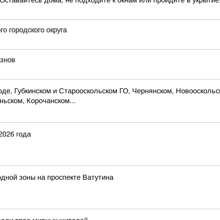
авайтесь дома, не подходите к окнам или пройдите в укрытие
о городского округа
знов
 Губкинском и Старооскольском ГО, Чернянском, Новооскольско
ьском, Корочанском...
2026 года
дной зоны на проспекте Ватутина