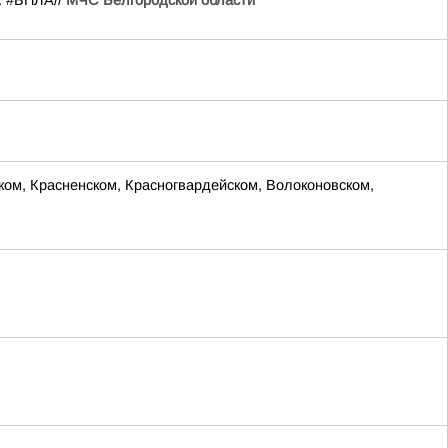
. #БПЛА//
МЧС Белгородской области
м, Красненском, Красногвардейском, Волоконовском,