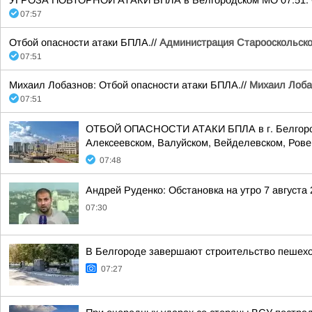
УГРОЗА ПОВТОРНОЙ АТАКИ БПЛА в Белгородском МО 07:51. Ост
07:57
Отбой опасности атаки БПЛА.//
Администрация Старооскольског
07:51
Михаил Лобазнов: Отбой опасности атаки БПЛА.//
Михаил Лоба
07:51
ОТБОЙ ОПАСНОСТИ АТАКИ БПЛА в г. Белгороде,
Алексеевском, Валуйском, Вейделевском, Ровен
07:48
Андрей Руденко: Обстановка на утро 7 августа 
07:30
В Белгороде завершают строительство пешехо
07:27