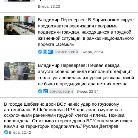
Вчера, 23:23
Владимир Переверзев: В Борисовском округе
продолжается реализация программы
поддержки граждан, находящихся в трудной
жизненной ситуации, в рамках национального
проекта «Семья»
БОРИСОВСКИЙ
Вчера, 22:54
Владимир Переверзев: Первая декада
августа словно решила восполнить дефицит
тепла: установилась изнуряющая жара, какой
не было в предыдущие два летних месяца
БОРИСОВСКИЙ
Вчера, 22:54
В городе Шебекино дрон ВСУ нанёс удар по грузовому
автомобилю. В Шебекинскую ЦРБ доставлен мужчина с
осколочными ранениями грудной клетки и плеча. Техника
повреждена. От взрыва второго дрона ВСУ огнём уничтожен
КамАЗ на территории предприятия.//
Руслан Дегтярев
Вчера, 22:42