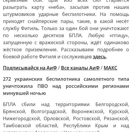
серьёзные бои. Враг изо всех сил старается
разыграть карту «неба», засылая против наших
штурмовиков ударные беспилотники. На помощь
приходят снайперские пары, такие, в какой несёт
службу Фитиль. Только за один бой они уничтожают
по несколько десятков БПЛА. Любую «птицу»,
запущенную с вражеской стороны, ждёт одинаково
жёсткое приземление. Рассказываем подробнее о
боевой работе Фитиля и сослуживцев
здесь
.
Подписывайся на АиФ
/
Все каналы АиФ
/
MAКС
272 украинских беспилотника самолетного типа
уничтожила ПВО над российскими регионами
минувшей ночью
БПЛА сбили над территориями Белгородской,
Брянской, Волгоградской, Воронежской, Курской,
Нижегородской, Орловской, Ростовской, Рязанской,
Тамбовской областей, Республики Крым и над