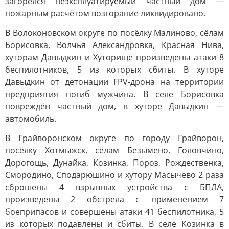
загорелся неэксплуатируемый частный дом —
пожарным расчётом возгорание ликвидировано.
В Волоконовском округе по посёлку Малиново, сёлам
Борисовка, Волчья Александровка, Красная Нива,
хуторам Давыдкин и Хуторище произведены атаки 8
беспилотников, 5 из которых сбиты. В хуторе
Давыдкин от детонации FPV-дрона на территории
предприятия погиб мужчина. В селе Борисовка
повреждён частный дом, в хуторе Давыдкин —
автомобиль.
В Грайворонском округе по городу Грайворон,
посёлку Хотмыжск, сёлам Безымено, Головчино,
Дорогощь, Дунайка, Козинка, Пороз, Рождественка,
Смородино, Сподарюшино и хутору Масычево 2 раза
сброшены 4 взрывных устройства с БПЛА,
произведены 2 обстрела с применением 7
боеприпасов и совершены атаки 41 беспилотника, 5
из которых подавлены и сбиты. В селе Козинка в