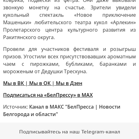
коврика, подвески из фетра. Они даже выковали
звонкую монетку на счастье. Зрители увидели
кукольный спектакль «Новое приключение
Машеньки» любительского театра кукол «Арлекин»
Пролетарского центра культурного развития из
Ракитянского округа.
Провели для участников фестиваля и розыгрыш
призов. Угостили всех присутствовавших ароматным
чаем с пирожками, бубликами, баранками и
мороженым от Дедушки Трескуна.
Мы в ВК
|
Мы в ОК
|
Мы в Дзен
Подписаться на «БелПрессу» в МАХ
Источник:
Канал в МАКС "БелПресса | Новости
Белгорода и области"
Подписывайтесь на наш Telegram-канал