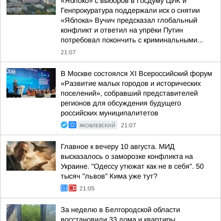
«Яблоко» с выборов в Госдуму ЦИК и
Генпрокуратура поддержали иск о снятии
«Яблока» Вучич предсказал глобальный
конфликт и ответил на упрёки Путин
потребовал покончить с криминальными...
21:07
В Москве состоялся XI Всероссийский форум
«Развитие малых городов и исторических
поселений», собравший представителей
регионов для обсуждения будущего
российских муниципалитетов
ЯКОВЛЕВСКИЙ
21:07
Главное к вечеру 10 августа. МИД
высказалось о заморозке конфликта на
Украине. "Одессу утюжат как не в себя". 50
тысяч "львов" Кима уже тут?
21:05
За неделю в Белгородской области
восстановили 33 дома и квартиры