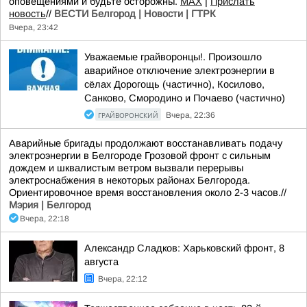
оповещениями и будьте осторожны.
МАХ
|
Прислать
новость
//
ВЕСТИ Белгород | Новости | ГТРК
Вчера, 23:42
Уважаемые грайворонцы!. Произошло
аварийное отключение электроэнергии в
сёлах Дорогощь (частично), Косилово,
Санково, Смородино и Почаево (частично)
ГРАЙВОРОНСКИЙ
Вчера, 22:36
Аварийные бригады продолжают восстанавливать подачу
электроэнергии в Белгороде Грозовой фронт с сильным
дождем и шквалистым ветром вызвали перерывы
электроснабжения в некоторых районах Белгорода.
Ориентировочное время восстановления около 2-3 часов.//
Мэрия | Белгород
Вчера, 22:18
Александр Сладков: Харьковский фронт, 8
августа
Вчера, 22:12