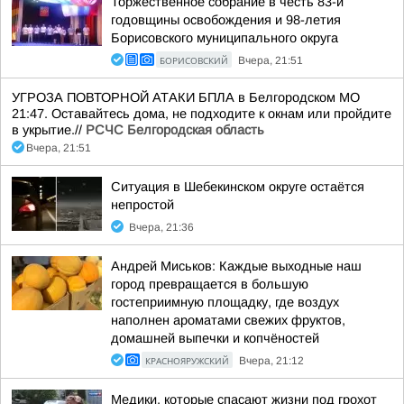
Торжественное собрание в честь 83-й
годовщины освобождения и 98-летия
Борисовского муниципального округа
БОРИСОВСКИЙ
Вчера, 21:51
УГРОЗА ПОВТОРНОЙ АТАКИ БПЛА в Белгородском МО
21:47. Оставайтесь дома, не подходите к окнам или пройдите
в укрытие.//
РСЧС Белгородская область
Вчера, 21:51
Ситуация в Шебекинском округе остаётся
непростой
Вчера, 21:36
Андрей Миськов: Каждые выходные наш
город превращается в большую
гостеприимную площадку, где воздух
наполнен ароматами свежих фруктов,
домашней выпечки и копчёностей
КРАСНОЯРУЖСКИЙ
Вчера, 21:12
Медики, которые спасают жизни под грохот