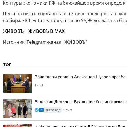
Контуры экономики РФ на ближайшее время определяю
Цены на нефть снижаются в четверг после роста нака
на бирже ICE Futures торгуются по 96,98 доллара за б
ЖИВОВЪ
|
ЖИВОВЪ В МАХ
Источник:
Telegram-канал "ЖИВОВЪ"
ТОП
Врио главы региона Александр Шуваев провёл
12:31
Валентин Демидов: Вражеские беспилотники с 
БЕЛГОРОД
12:43
Информация о нанесённых ВСУ ударах по Белг