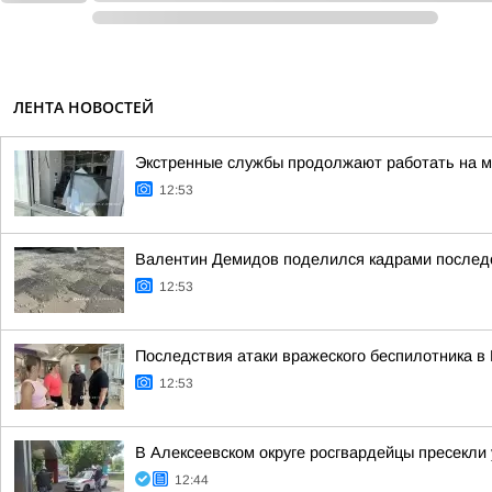
ЛЕНТА НОВОСТЕЙ
Экстренные службы продолжают работать на м
12:53
Валентин Демидов поделился кадрами последс
12:53
Последствия атаки вражеского беспилотника в
12:53
В Алексеевском округе росгвардейцы пресекли
12:44