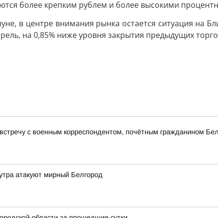
тся более крепким рублем и более высокими процентн
нуне, в центре внимания рынка остается ситуация на Бл
аррель, на 0,85% ниже уровня закрытия предыдущих торго
 встречу с военным корреспондентом, почётным гражданином Бе
утра атакуют мирный Белгород
ородской области за прошедшие сутки