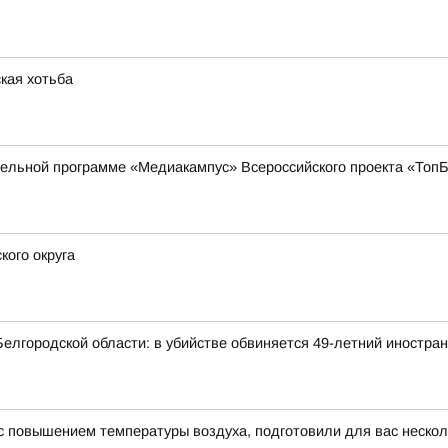
кая хотьба
ательной программе «Медиакампус» Всероссийского проекта «То
кого округа
елгородской области: в убийстве обвиняется 49-летний иностра
и с повышением температуры воздуха, подготовили для вас неско