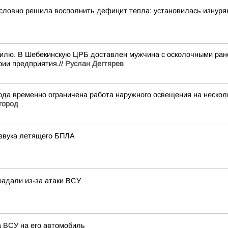
словно решила восполнить дефицит тепла: установилась изнуря
илю. В Шебекинскую ЦРБ доставлен мужчина с осколочными ране
рии предприятия.//
Руслан Дегтярев
да временно ограничена работа наружного освещения на несколь
город
 звука летящего БПЛА
радали из-за атаки ВСУ
а ВСУ на его автомобиль