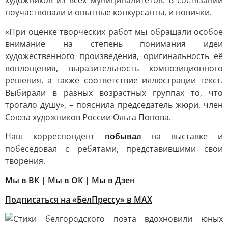
художников из всех муниципалитетов. В состязании
поучаствовали и опытные конкурсанты, и новички.
«При оценке творческих работ мы обращали особое
внимание на степень понимания идеи
художественного произведения, оригинальность её
воплощения, выразительность композиционного
решения, а также соответствие иллюстрации текст.
Выбирали в разных возрастных группах то, что
трогало душу», – пояснила председатель жюри, член
Союза художников России
Ольга Попова
.
Наш корреспондент
побывал
на выставке и
побеседовал с ребятами, представившими свои
творения.
Мы в ВК
|
Мы в ОК
|
Мы в Дзен
Подписаться на «БелПрессу» в МАХ