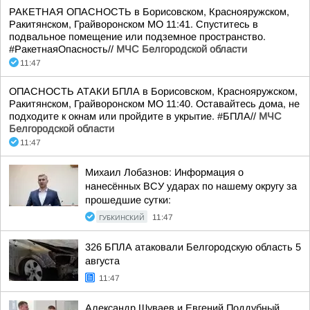
РАКЕТНАЯ ОПАСНОСТЬ в Борисовском, Краснояружском,
Ракитянском, Грайворонском МО 11:41. Спуститесь в
подвальное помещение или подземное пространство.
#РакетнаяОпасность//
МЧС Белгородской области
11:47
ОПАСНОСТЬ АТАКИ БПЛА в Борисовском, Краснояружском,
Ракитянском, Грайворонском МО 11:40. Оставайтесь дома, не
подходите к окнам или пройдите в укрытие. #БПЛА//
МЧС
Белгородской области
11:47
Михаил Лобазнов: Информация о
нанесённых ВСУ ударах по нашему округу за
прошедшие сутки:
ГУБКИНСКИЙ
11:47
326 БПЛА атаковали Белгородскую область 5
августа
11:47
Александр Шуваев и Евгений Поддубный