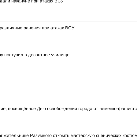
адали накануне при атаках ВСУ
 различные ранения при атаках ВСУ
му поступил в десантное училище
ие, посвящённое Дню освобождения города от немецко-фашистск
ог жительнице Разумного открыть мастерскую сценических костю