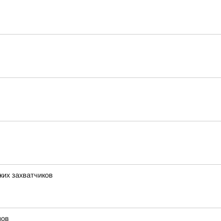
их захватчиков
мов