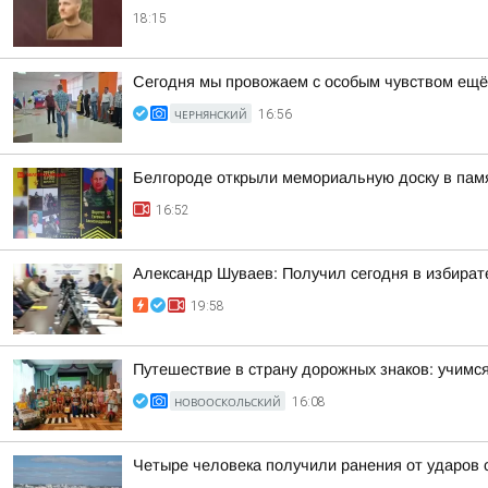
18:15
Сегодня мы провожаем с особым чувством ещё
ЧЕРНЯНСКИЙ
16:56
Белгороде открыли мемориальную доску в пам
16:52
Александр Шуваев: Получил сегодня в избират
19:58
Путешествие в страну дорожных знаков: учимся
НОВООСКОЛЬСКИЙ
16:08
Четыре человека получили ранения от ударов 